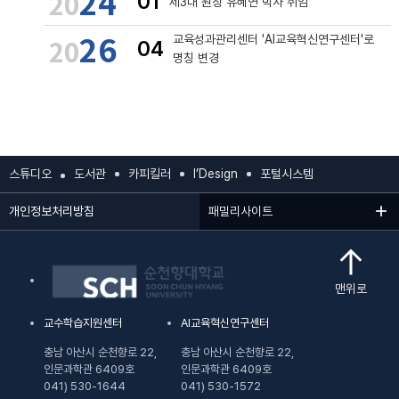
24
20
01
제3대 원장 유혜연 박사 취임
26
20
교육성과관리센터 'AI교육혁신연구센터'로
04
명칭 변경
스튜디오
도서관
카피킬러
I’Design
포털시스템
개인정보처리방침
패밀리사이트
맨위로
교수학습지원센터
AI교육혁신연구센터
충남 아산시 순천향로 22,
충남 아산시 순천향로 22,
인문과학관 6409호
인문과학관 6409호
041) 530-1644
041) 530-1572