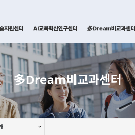
습지원센터
AI교육혁신연구센터
多Dream비교과센
多Dream비교과센터
개