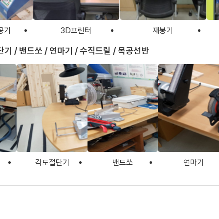
공기
3D프린터
재봉기
기 / 밴드쏘 / 연마기 / 수직드릴 / 목공선반
각도절단기
밴드쏘
연마기