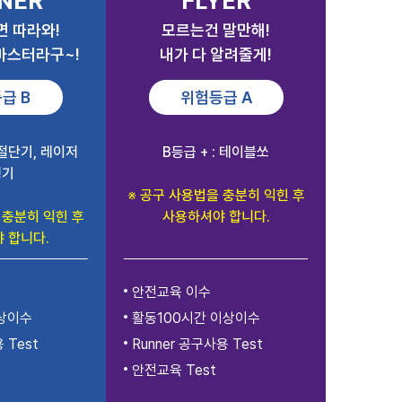
NER
FLYER
면 따라와!
모르는건 말만해!
 마스터라구~!
내가 다 알려줄게!
급 B
위험등급 A
도절단기, 레이저
B등급 + : 테이블쏘
팅기
※ 공구 사용법을 충분히 익힌 후
 충분히 익힌 후
사용하셔야 합니다.
 합니다.
안전교육 이수
상
이수
활동
100시간 이상
이수
 Test
Runner 공구사용 Test
안전교육 Test