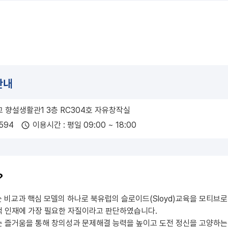
안내
교 향설생활관1 3층 RC304호 자유창작실
1594
이용시간 : 평일 09:00 ~ 18:00
schedule
?
 비교과 핵심 모델의 하나로 북유럽의 슬로이드(Sloyd)교육을 모티
 인재에 가장 필요한 자질이라고 판단하였습니다.
 즐거움을 통해 창의성과 문제해결 능력을 높이고 도전 정신을 고양하는 