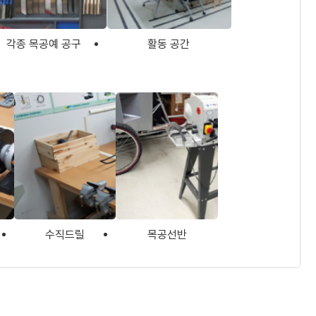
각종 목공예 공구
활동 공간
수직드릴
목공선반