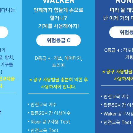
WALKER
RUN
어다니는
언제까지 힘들게 손으로
따라 올 테
할거니?
난 이제 거의
기계를 사용해야지!
위험등
위험등급 C
딩기
C등급 + : 각
, 망치,
커
D등급 + : 직쏘, 에어타카,
동기구를
트리머
)
※ 공구 사용법을
안전교육을
사용하셔야
※ 공구 사용법을 충분히 익힌 후
.
사용하셔야 합니다.
안전교육 이수
안전교육 이수
활동
50시간 이
행
활동
20시간 이상
이수
Waker 공구사용
Riser 공구사용 Test
안전교육 Test
안전교육 Test