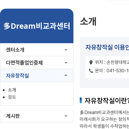
소개
多Dream비교과센터
자유창작실 이용
센터소개
다면적졸업인증제
위치 : 순천향대학
location_on
문의 : 041-530-
call
자유창작실
소개
활동
자유창작실이란
多Dream비교과센터에서는
게시판
미래사회가 요구하는 창의적
따라서 학생들이 수작업하는