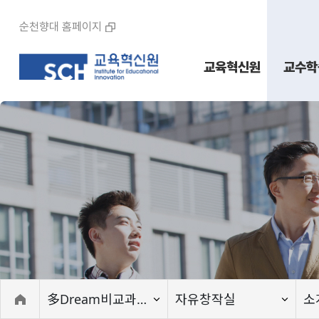
순천향대 홈페이지
교육혁신원
교수학
多Dream비교과센터
자유창작실
소