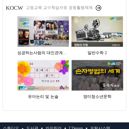
KOCW
고등교육 교수학습자료 공동활용체제
성공하는사람의 대인관계기법
일반수학 2
유아논리 및 논술
영미청소년문학
스튜디오
도서관
카피킬러
I’Design
포털시스템