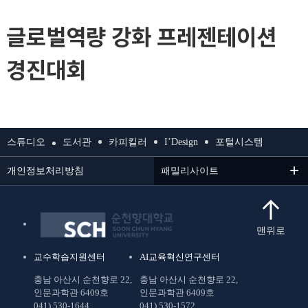
글로벌역량 강화 프레젠테이션
경진대회
스튜디오
도서관
카피킬러
I’Design
포털시스템
개인정보처리방침
패밀리사이트
맨위로
교수학습지원센터
AI교육혁신연구센터
충남 아산시 순천향로 22,
충남 아산시 순천향로 22,
인문과학관 6409호
인문과학관 6409호
041) 530-1644
041) 530-1572