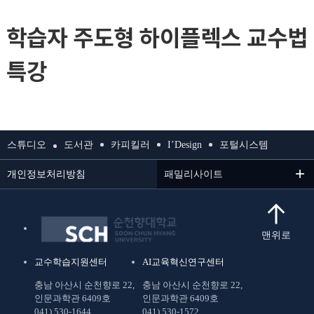
학습자 주도형 하이플렉스 교수법
특강
스튜디오
도서관
카피킬러
I’Design
포털시스템
개인정보처리방침
패밀리사이트
맨위로
교수학습지원센터
AI교육혁신연구센터
충남 아산시 순천향로 22,
충남 아산시 순천향로 22,
인문과학관 6409호
인문과학관 6409호
041) 530-1644
041) 530-1572