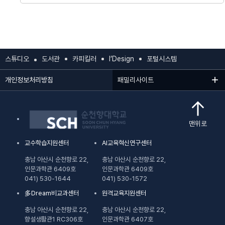
스튜디오
도서관
카피킬러
I’Design
포털시스템
개인정보처리방침
패밀리사이트
맨위로
교수학습지원센터
AI교육혁신연구센터
충남 아산시 순천향로 22,
충남 아산시 순천향로 22,
인문과학관 6409호
인문과학관 6409호
041) 530-1644
041) 530-1572
多Dream비교과센터
원격교육지원센터
충남 아산시 순천향로 22,
충남 아산시 순천향로 22,
향설생활관1 RC306호
인문과학관 6407호